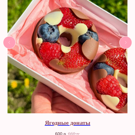
Ягодные донаты
600
р.
660
р.