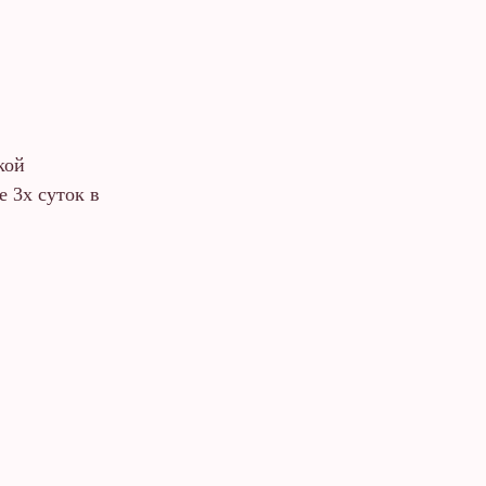
кой
 3х суток в