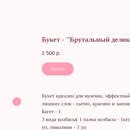
Букет - "Брутальный делик
2 500
р.
Заказать
Букет идеален для мужчин, эффектный
лишних слов - сытно, красиво и запо
Багет - 1
3 вида колбасы( 1 палка колбасы - 1шт
уп, пиколини - 1 уп