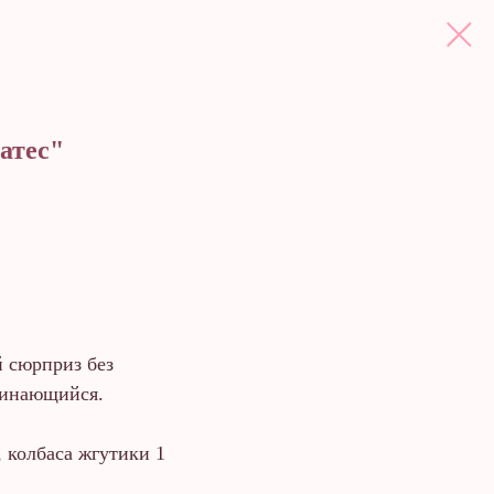
атес"
 сюрприз без
минающийся.
, колбаса жгутики 1