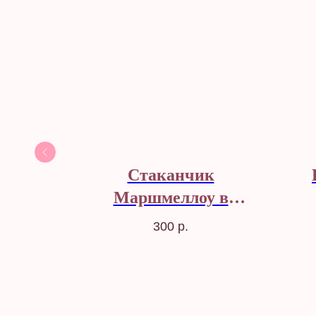
аты
Стаканчик
Маршмеллоу в
молочном шоколаде
300
р.