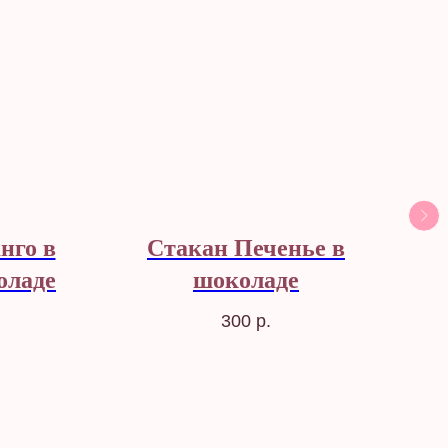
нго в
Стакан Печенье в
оладе
шоколаде
300
р.