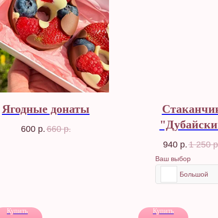
Ягодные донаты
Стаканчи
"Дубайски
600
р.
660
р.
шоколад"
940
р.
1 250
р
Ваш выбор
Большой
Купить
Купить