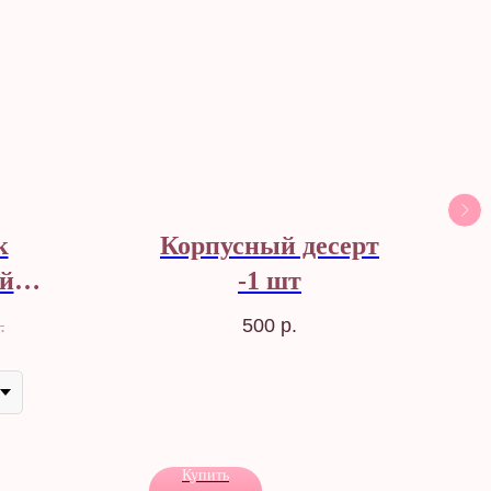
к
Корпусный десерт
й
-1 шт
.
500
р.
Купить