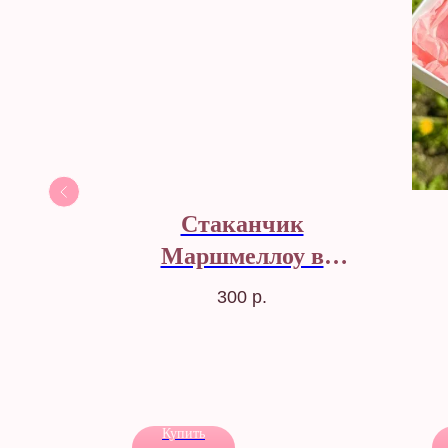
ье в
Стаканчик
Маршмеллоу в
молочном шоколаде
300
р.
Купить