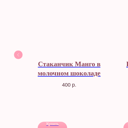
я
Стаканчик Манго в
молочном шоколаде
го
400
р.
ыбор
Купить