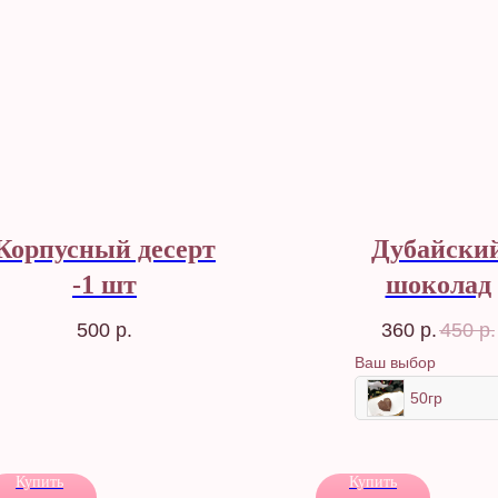
Корпусный десерт
Дубайски
-1 шт
шоколад
500
р.
360
р.
450
р.
Ваш выбор
50гр
Купить
Купить