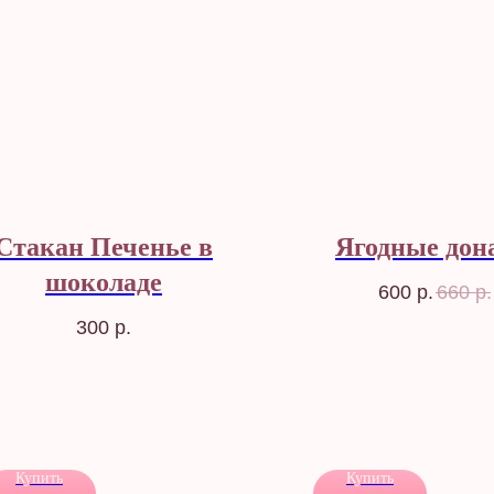
Стакан Печенье в
Ягодные дон
шоколаде
600
р.
660
р.
300
р.
Купить
Купить