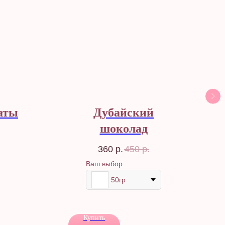
аты
Дубайский
шоколад
360
р.
450
р.
Ваш выбор
50гр
Купить