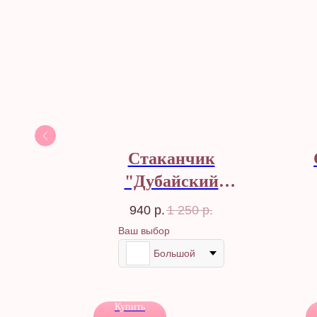
к
Стаканчик
 в
"Дубайский
оладе
шоколад"
940
р.
1 250
р.
Ваш выбор
Большой
Купить